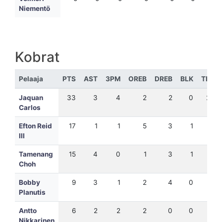
Niementö
Kobrat
Pelaaja
PTS
AST
3PM
OREB
DREB
BLK
TEH
Jaquan
33
3
4
2
2
0
24
Carlos
Efton Reid
17
1
1
5
3
1
15
III
Tamenang
15
4
0
1
3
1
16
Choh
Bobby
9
3
1
2
4
0
12
Planutis
Antto
6
2
2
2
0
0
8
Nikkarinen