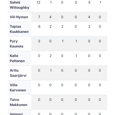
Sahmi
12
1
0
3
5
1
18
Willoughby
Vili Nyman
7
4
0
0
4
0
7
Topias
6
2
2
0
2
0
8
Kuukkanen
Pyry
3
0
1
1
0
0
4
Kaunola
Kalle
0
2
0
1
0
0
-3
Peltonen
Arttu
0
1
0
0
0
0
-3
Saarijärvi
Ville
0
0
0
0
0
0
0
Karvonen
Toivo
0
0
0
0
0
0
-1
Makkonen
Velmeri
0
0
0
0
0
0
0