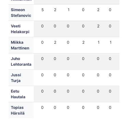
Simeon
5
2
1
0
2
0
2
Stefanovic
Veeti
0
0
0
0
2
0
2
Helakorpi
Miikka
0
2
0
2
1
1
6
Marttinen
Juho
0
0
0
0
0
0
-1
Lehtoranta
Jussi
0
0
0
0
0
0
0
Turja
Eetu
0
0
0
0
0
0
0
Hautala
Topias
0
0
0
0
0
0
0
Härsilä