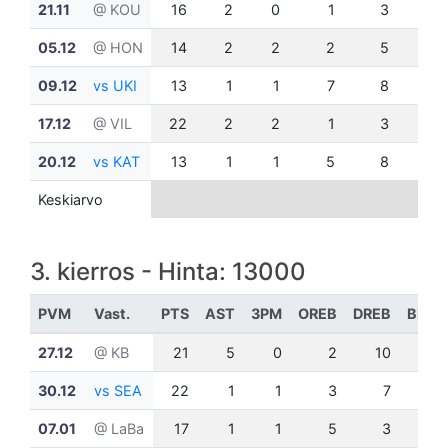
21.11
@ KOU
16
2
0
1
3
0
05.12
@ HON
14
2
2
2
5
1
09.12
vs UKI
13
1
1
7
8
0
17.12
@ VIL
22
2
2
1
3
1
20.12
vs KAT
13
1
1
5
8
0
Keskiarvo
3. kierros - Hinta: 13000
PVM
Vast.
PTS
AST
3PM
OREB
DREB
BLK
27.12
@ KB
21
5
0
2
10
1
30.12
vs SEA
22
1
1
3
7
0
07.01
@ LaBa
17
1
1
5
3
1