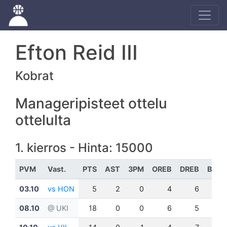
Efton Reid III
Kobrat
Manageripisteet ottelu
ottelulta
1. kierros - Hinta: 15000
PVM
Vast.
PTS
AST
3PM
OREB
DREB
BLK
03.10
vs HON
5
2
0
4
6
3
08.10
@ UKI
18
0
0
6
5
1