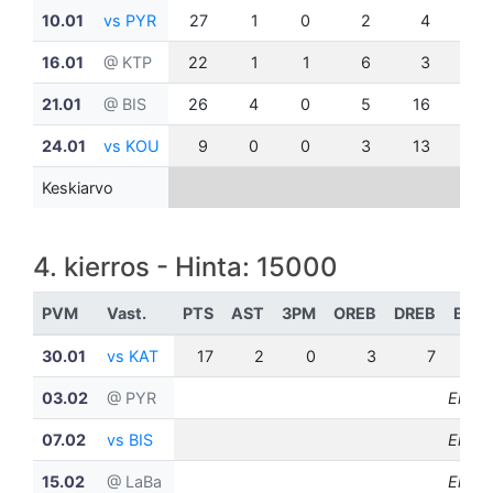
10.01
vs PYR
27
1
0
2
4
0
16.01
@ KTP
22
1
1
6
3
2
21.01
@ BIS
26
4
0
5
16
1
24.01
vs KOU
9
0
0
3
13
0
Keskiarvo
4. kierros - Hinta: 15000
PVM
Vast.
PTS
AST
3PM
OREB
DREB
BLK
30.01
vs KAT
17
2
0
3
7
0
03.02
@ PYR
Ei pel
07.02
vs BIS
Ei pel
15.02
@ LaBa
Ei pel