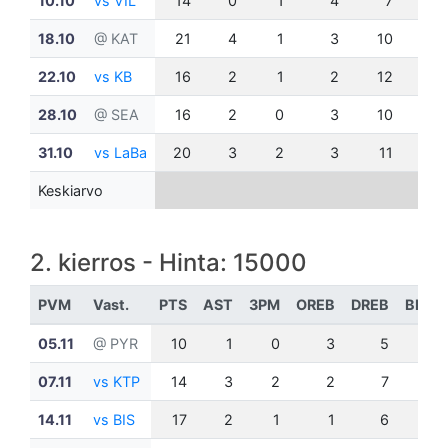
10.10
vs VIL
14
0
1
4
7
0
18.10
@ KAT
21
4
1
3
10
0
22.10
vs KB
16
2
1
2
12
1
28.10
@ SEA
16
2
0
3
10
1
31.10
vs LaBa
20
3
2
3
11
0
Keskiarvo
2. kierros - Hinta: 15000
PVM
Vast.
PTS
AST
3PM
OREB
DREB
BLK
05.11
@ PYR
10
1
0
3
5
1
07.11
vs KTP
14
3
2
2
7
0
14.11
vs BIS
17
2
1
1
6
1