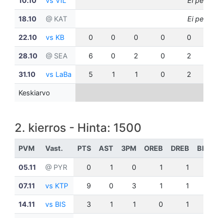
10.10
vs VIL
Ei pelann
18.10
@ KAT
Ei pelann
22.10
vs KB
0
0
0
0
0
0
28.10
@ SEA
6
0
2
0
2
0
31.10
vs LaBa
5
1
1
0
2
0
Keskiarvo
2. kierros - Hinta: 1500
PVM
Vast.
PTS
AST
3PM
OREB
DREB
BLK
05.11
@ PYR
0
1
0
1
1
0
07.11
vs KTP
9
0
3
1
1
0
14.11
vs BIS
3
1
1
0
1
0