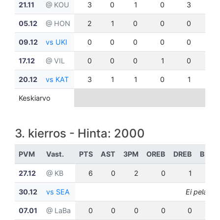
21.11
@ KOU
3
0
1
0
3
0
05.12
@ HON
2
1
0
0
0
0
09.12
vs UKI
0
0
0
0
0
0
17.12
@ VIL
0
0
0
1
0
0
20.12
vs KAT
3
1
1
0
1
0
Keskiarvo
3. kierros - Hinta: 2000
PVM
Vast.
PTS
AST
3PM
OREB
DREB
BLK
27.12
@ KB
6
0
2
0
1
0
30.12
vs SEA
Ei pelannu
07.01
@ LaBa
0
0
0
0
0
0