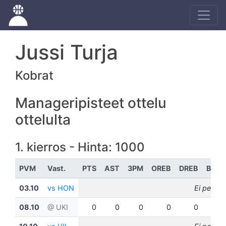
Jussi Turja
Kobrat
Manageripisteet ottelu
ottelulta
1. kierros - Hinta: 1000
PVM
Vast.
PTS
AST
3PM
OREB
DREB
BLK
03.10
vs HON
Ei pelann
08.10
@ UKI
0
0
0
0
0
0