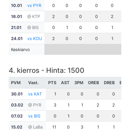
10.01
vs PYR
0
0
0
0
0
0
16.01
@ KTP
2
0
0
0
2
0
21.01
@ BIS
0
1
0
0
1
0
24.01
vs KOU
2
0
0
0
1
0
Keskiarvo
4. kierros - Hinta: 1500
PVM
Vast.
PTS
AST
3PM
OREB
DREB
BLK
30.01
vs KAT
1
0
0
0
0
0
03.02
@ PYR
3
1
1
2
2
0
07.02
vs BIS
0
1
0
0
0
0
15.02
@ LaBa
11
0
3
1
1
0