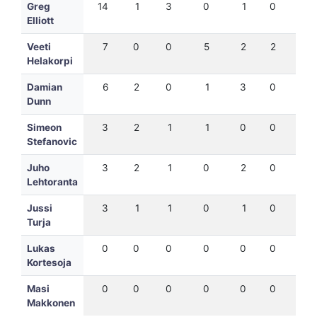
Greg
14
1
3
0
1
0
12
Elliott
Veeti
7
0
0
5
2
2
15
Helakorpi
Damian
6
2
0
1
3
0
5
Dunn
Simeon
3
2
1
1
0
0
0
Stefanovic
Juho
3
2
1
0
2
0
3
Lehtoranta
Jussi
3
1
1
0
1
0
5
Turja
Lukas
0
0
0
0
0
0
0
Kortesoja
Masi
0
0
0
0
0
0
0
Makkonen