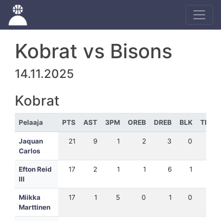
Kobrat vs Bisons
14.11.2025
Kobrat
Pelaaja
PTS
AST
3PM
OREB
DREB
BLK
TEH
Jaquan
21
9
1
2
3
0
22
Carlos
Efton Reid
17
2
1
1
6
1
22
III
Miikka
17
1
5
0
1
0
14
Marttinen