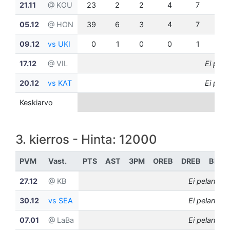
21.11
@ KOU
23
2
2
4
7
0
05.12
@ HON
39
6
3
4
7
0
09.12
vs UKI
0
1
0
0
1
0
17.12
@ VIL
Ei pela
20.12
vs KAT
Ei pela
Keskiarvo
3. kierros - Hinta: 12000
PVM
Vast.
PTS
AST
3PM
OREB
DREB
BLK
27.12
@ KB
Ei pelannut
30.12
vs SEA
Ei pelannut
07.01
@ LaBa
Ei pelannut