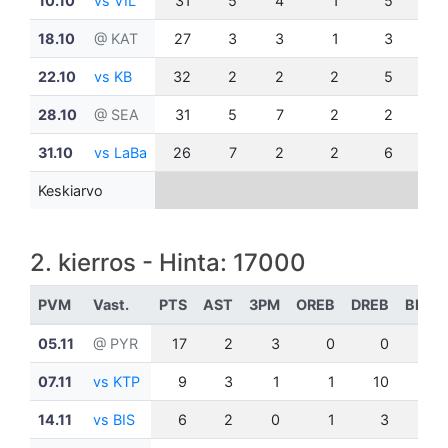
10.10
vs VIL
31
5
4
1
5
0
18.10
@ KAT
27
3
3
1
3
0
22.10
vs KB
32
2
2
2
5
0
28.10
@ SEA
31
5
7
2
2
0
31.10
vs LaBa
26
7
2
2
6
1
Keskiarvo
2. kierros - Hinta: 17000
PVM
Vast.
PTS
AST
3PM
OREB
DREB
BLK
05.11
@ PYR
17
2
3
0
0
0
07.11
vs KTP
9
3
1
1
10
0
14.11
vs BIS
6
2
0
1
3
0