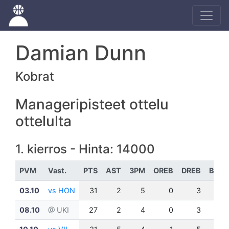
Damian Dunn
Kobrat
Manageripisteet ottelu
ottelulta
1. kierros - Hinta: 14000
PVM
Vast.
PTS
AST
3PM
OREB
DREB
BLK
03.10
vs HON
31
2
5
0
3
0
08.10
@ UKI
27
2
4
0
3
0