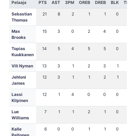
Pelaaja
PTS
AST
3PM
OREB
DREB
BLK
TEH
Sebastian
21
8
2
1
1
0
23
Thomas
Max
15
3
0
2
4
0
16
Brooks
Topias
14
5
4
5
5
0
24
Kuukkanen
Vili Nyman
13
3
1
2
3
1
15
Jehloni
12
3
1
1
2
1
11
James
Lassi
12
1
4
0
0
0
10
Kilpinen
Lue
7
1
1
2
1
0
2
Williams
Kalle
6
0
0
1
1
0
5
Peltonen