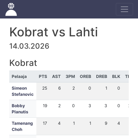
Kobrat vs Lahti
14.03.2026
Kobrat
Pelaaja
PTS
AST
3PM
OREB
DREB
BLK
TEH
Simeon
25
6
2
0
1
0
26
Stefanovic
Bobby
19
2
0
3
3
0
20
Planutis
Tamenang
17
4
1
1
9
4
25
Choh