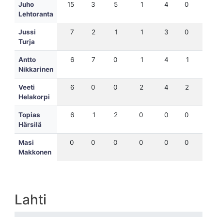
Juho
15
3
5
1
4
0
18
Lehtoranta
Jussi
7
2
1
1
3
0
11
Turja
Antto
6
7
0
1
4
1
11
Nikkarinen
Veeti
6
0
0
2
4
2
8
Helakorpi
Topias
6
1
2
0
0
0
7
Härsilä
Masi
0
0
0
0
0
0
0
Makkonen
Lahti