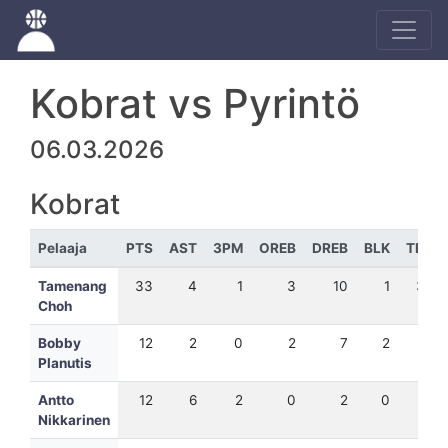
Kobrat vs Pyrintö
06.03.2026
Kobrat
Pelaaja
PTS
AST
3PM
OREB
DREB
BLK
TEH
Tamenang
33
4
1
3
10
1
37
Choh
Bobby
12
2
0
2
7
2
18
Planutis
Antto
12
6
2
0
2
0
16
Nikkarinen