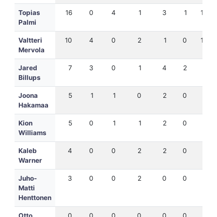
Topias
16
0
4
1
3
1
13
Palmi
Valtteri
10
4
0
2
1
0
13
Mervola
Jared
7
3
0
1
4
2
9
Billups
Joona
5
1
1
0
2
0
7
Hakamaa
Kion
5
0
1
1
2
0
5
Williams
Kaleb
4
0
0
2
2
0
3
Warner
Juho-
3
0
0
2
0
0
0
Matti
Henttonen
Otto
0
0
0
0
0
0
0