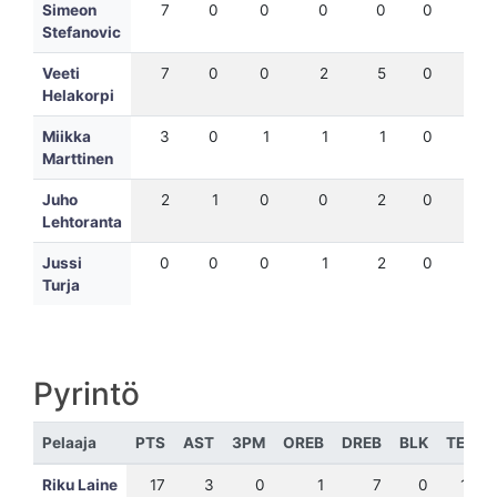
Simeon
7
0
0
0
0
0
-4
Stefanovic
Veeti
7
0
0
2
5
0
11
Helakorpi
Miikka
3
0
1
1
1
0
1
Marttinen
Juho
2
1
0
0
2
0
2
Lehtoranta
Jussi
0
0
0
1
2
0
-2
Turja
Pyrintö
Pelaaja
PTS
AST
3PM
OREB
DREB
BLK
TEH
Riku Laine
17
3
0
1
7
0
19