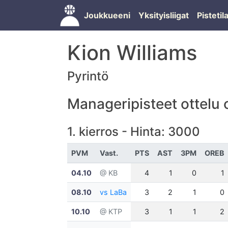
Joukkueeni
Yksityisliigat
Pisteti
Kion Williams
Pyrintö
Manageripisteet ottelu o
1. kierros - Hinta: 3000
PVM
Vast.
PTS
AST
3PM
OREB
04.10
@ KB
4
1
0
1
08.10
vs LaBa
3
2
1
0
10.10
@ KTP
3
1
1
2