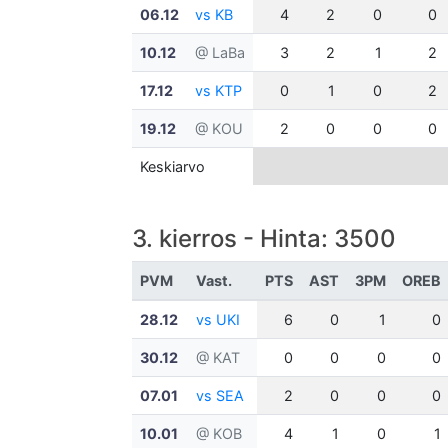
06.12
vs KB
4
2
0
0
10.12
@ LaBa
3
2
1
2
17.12
vs KTP
0
1
0
2
19.12
@ KOU
2
0
0
0
Keskiarvo
3. kierros - Hinta: 3500
PVM
Vast.
PTS
AST
3PM
OREB
28.12
vs UKI
6
0
1
0
30.12
@ KAT
0
0
0
0
07.01
vs SEA
2
0
0
0
10.01
@ KOB
4
1
0
1