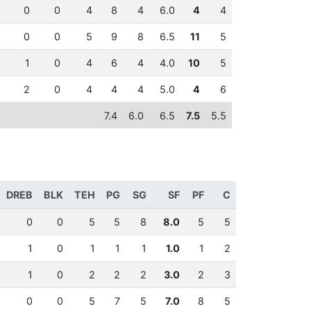
0
0
4
8
4
6.0
4
4
0
0
5
9
8
6.5
11
5
1
0
4
6
4
4.0
10
5
2
0
4
4
4
5.0
4
6
7.4
6.0
6.5
7.5
5.5
DREB
BLK
TEH
PG
SG
SF
PF
C
0
0
5
5
8
8.0
5
5
1
0
1
1
1
1.0
1
2
1
0
2
2
2
3.0
2
3
0
0
5
7
5
7.0
8
5