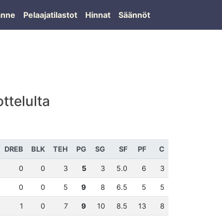
lanne
Pelaajatilastot
Hinnat
Säännöt
ttelulta
DREB
BLK
TEH
PG
SG
SF
PF
C
0
0
3
5
3
5.0
6
3
0
0
5
9
8
6.5
5
5
1
0
7
9
10
8.5
13
8