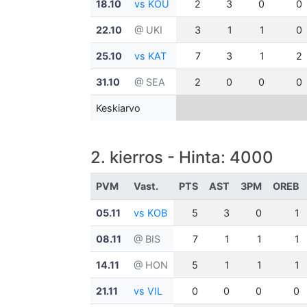
18.10
vs KOU
2
3
0
0
22.10
@ UKI
3
1
1
0
25.10
vs KAT
7
3
1
2
31.10
@ SEA
2
0
0
0
Keskiarvo
2. kierros - Hinta: 4000
PVM
Vast.
PTS
AST
3PM
OREB
05.11
vs KOB
5
3
0
1
08.11
@ BIS
7
1
1
1
14.11
@ HON
5
1
1
1
21.11
vs VIL
0
0
0
0