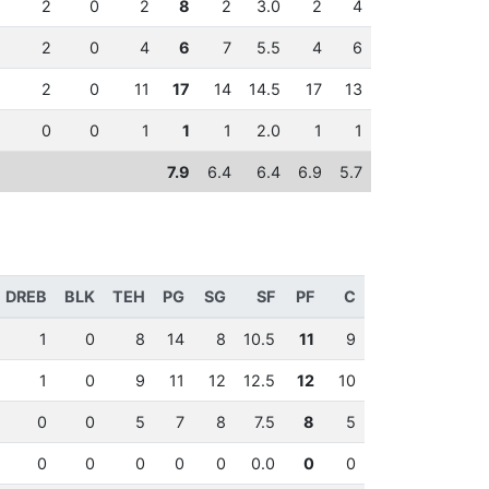
2
0
2
8
2
3.0
2
4
2
0
4
6
7
5.5
4
6
2
0
11
17
14
14.5
17
13
0
0
1
1
1
2.0
1
1
7.9
6.4
6.4
6.9
5.7
DREB
BLK
TEH
PG
SG
SF
PF
C
1
0
8
14
8
10.5
11
9
1
0
9
11
12
12.5
12
10
0
0
5
7
8
7.5
8
5
0
0
0
0
0
0.0
0
0