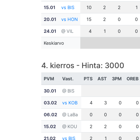
15.01
vs BIS
10
2
2
1
20.01
vs HON
15
2
0
0
24.01
@ VIL
4
1
0
0
Keskiarvo
4. kierros - Hinta: 3000
PVM
Vast.
PTS
AST
3PM
OREB
30.01
@ BIS
03.02
vs KOB
4
3
0
0
06.02
@ LaBa
0
0
0
0
15.02
@ KOU
2
2
0
0
21.02
vs BIS
2
1
0
0