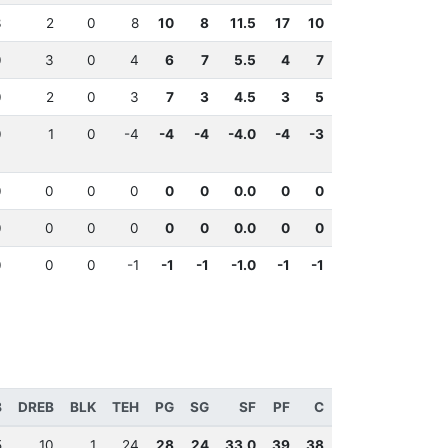
3
2
0
8
10
8
11.5
17
10
0
3
0
4
6
7
5.5
4
7
0
2
0
3
7
3
4.5
3
5
0
1
0
-4
-4
-4
-4.0
-4
-3
0
0
0
0
0
0
0.0
0
0
0
0
0
0
0
0
0.0
0
0
0
0
0
-1
-1
-1
-1.0
-1
-1
B
DREB
BLK
TEH
PG
SG
SF
PF
C
5
10
1
24
28
24
33.0
39
38