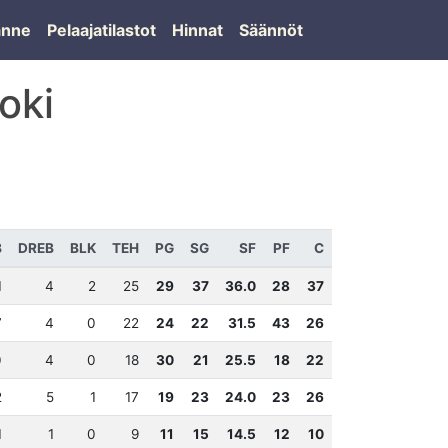
lanne
Pelaajatilastot
Hinnat
Säännöt
oki
B
DREB
BLK
TEH
PG
SG
SF
PF
C
1
4
2
25
29
37
36.0
28
37
7
4
0
22
24
22
31.5
43
26
0
4
0
18
30
21
25.5
18
22
2
5
1
17
19
23
24.0
23
26
1
1
0
9
11
15
14.5
12
10