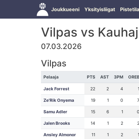
Joukkueeni
Yksityisliigat
Pisteti
Vilpas vs Kauhaj
07.03.2026
Vilpas
Pelaaja
PTS
AST
3PM
ORE
Jack Forrest
22
2
4
Ze'Rik Onyema
19
1
0
Samu Adler
15
6
1
Jalen Brooks
14
1
2
Ansley Almonor
11
1
2