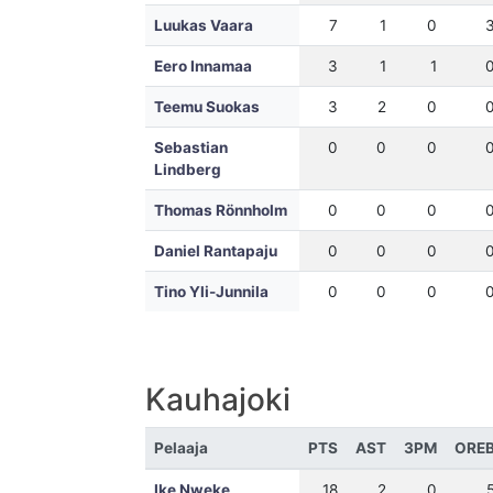
Luukas Vaara
7
1
0
Eero Innamaa
3
1
1
Teemu Suokas
3
2
0
Sebastian
0
0
0
Lindberg
Thomas Rönnholm
0
0
0
Daniel Rantapaju
0
0
0
Tino Yli-Junnila
0
0
0
Kauhajoki
Pelaaja
PTS
AST
3PM
ORE
Ike Nweke
18
2
0