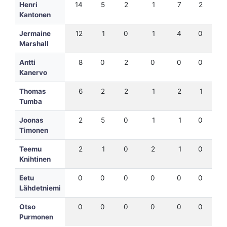
Henri
14
5
2
1
7
2
22
Kantonen
Jermaine
12
1
0
1
4
0
13
Marshall
Antti
8
0
2
0
0
0
3
Kanervo
Thomas
6
2
2
1
2
1
7
Tumba
Joonas
2
5
0
1
1
0
7
Timonen
Teemu
2
1
0
2
1
0
5
Knihtinen
Eetu
0
0
0
0
0
0
0
Lähdetniemi
Otso
0
0
0
0
0
0
0
Purmonen