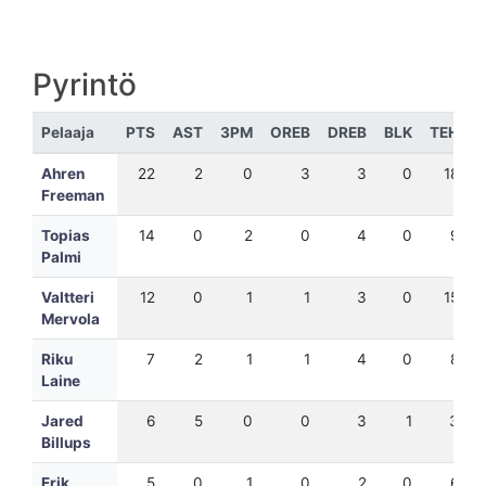
Pyrintö
Pelaaja
PTS
AST
3PM
OREB
DREB
BLK
TEH
Ahren
22
2
0
3
3
0
18
Freeman
Topias
14
0
2
0
4
0
9
Palmi
Valtteri
12
0
1
1
3
0
15
Mervola
Riku
7
2
1
1
4
0
8
Laine
Jared
6
5
0
0
3
1
3
Billups
Erik
5
0
1
0
2
0
6