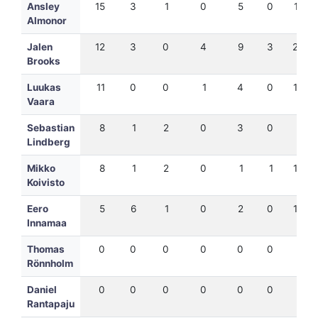
Ansley
15
3
1
0
5
0
19
Almonor
Jalen
12
3
0
4
9
3
27
Brooks
Luukas
11
0
0
1
4
0
14
Vaara
Sebastian
8
1
2
0
3
0
9
Lindberg
Mikko
8
1
2
0
1
1
10
Koivisto
Eero
5
6
1
0
2
0
13
Innamaa
Thomas
0
0
0
0
0
0
0
Rönnholm
Daniel
0
0
0
0
0
0
0
Rantapaju