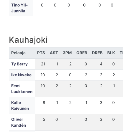
Tino Yli-
0
0
0
0
0
0
0
Junnila
Kauhajoki
Pelaaja
PTS
AST
3PM
OREB
DREB
BLK
TEH
Ty Berry
21
1
2
0
4
0
14
Ike Nweke
20
2
0
2
3
2
24
Eemi
10
2
2
0
2
1
8
Luukkonen
Kalle
8
1
2
1
3
0
4
Koivunen
Oliver
5
0
1
0
3
0
5
Kandén