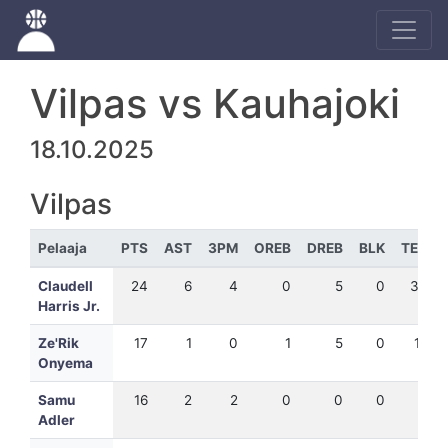
Vilpas vs Kauhajoki
18.10.2025
Vilpas
Pelaaja
PTS
AST
3PM
OREB
DREB
BLK
TEH
Claudell
24
6
4
0
5
0
34
Harris Jr.
Ze'Rik
17
1
0
1
5
0
19
Onyema
Samu
16
2
2
0
0
0
1
Adler