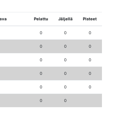
ava
Pelattu
Jäljellä
Pisteet
0
0
0
0
0
0
0
0
0
0
0
0
0
0
0
0
0