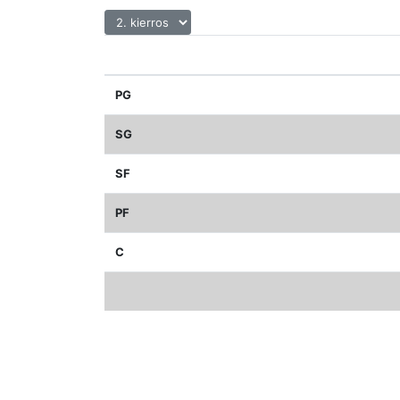
PG
SG
SF
PF
C