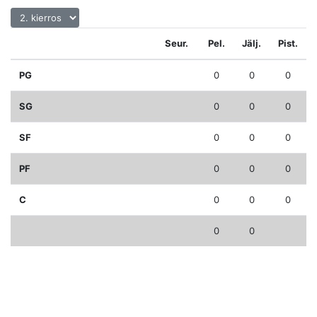
Seur.
Pel.
Jälj.
Pist.
PG
0
0
0
SG
0
0
0
SF
0
0
0
PF
0
0
0
C
0
0
0
0
0