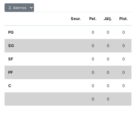
Seur.
Pel.
Jälj.
Pist.
PG
0
0
0
SG
0
0
0
SF
0
0
0
PF
0
0
0
C
0
0
0
0
0